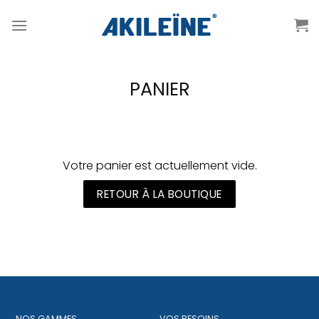
Passer
au
contenu
PANIER
Votre panier est actuellement vide.
RETOUR À LA BOUTIQUE
NOS GAMMES
VOS BESOINS