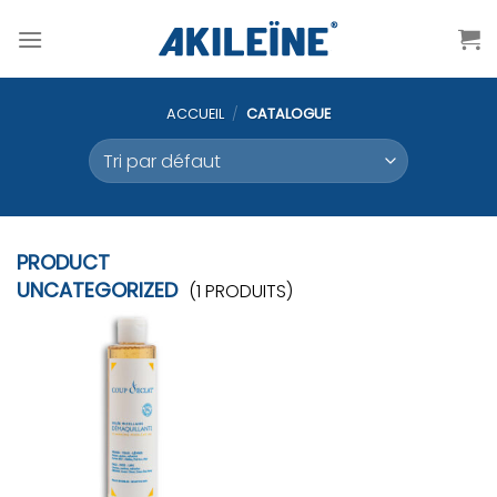
Passer
au
contenu
ACCUEIL
/
CATALOGUE
PRODUCT
UNCATEGORIZED
(1 PRODUITS)