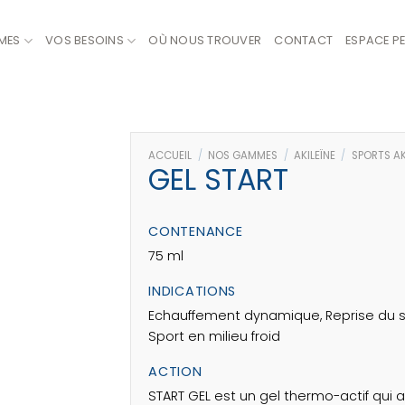
MES
VOS BESOINS
OÙ NOUS TROUVER
CONTACT
ESPACE P
ACCUEIL
/
NOS GAMMES
/
AKILEÏNE
/
SPORTS AK
GEL START
CONTENANCE
75 ml
INDICATIONS
Echauffement dynamique, Reprise du s
Sport en milieu froid
ACTION
START GEL est un gel thermo-actif qui ag