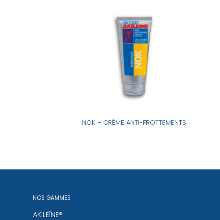
ANO
NOK – CRÈME ANTI-FROTTEMENTS
NOS GAMMES
AKILEÏNE®