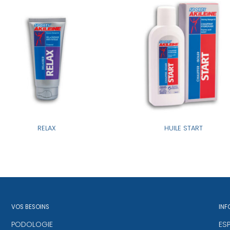
RELAX
HUILE START
VOS BESOINS
INF
PODOLOGIE
ES