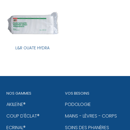
L&R OUATE HYDRA
NOS GAMMES
VOS BESOINS
AKILEÏNE®
PODOLOGIE
COUP D'ÉCLAT®
MAINS - LÈVRES - CORPS
ECRINAL®
SOINS DES PHANÈRES