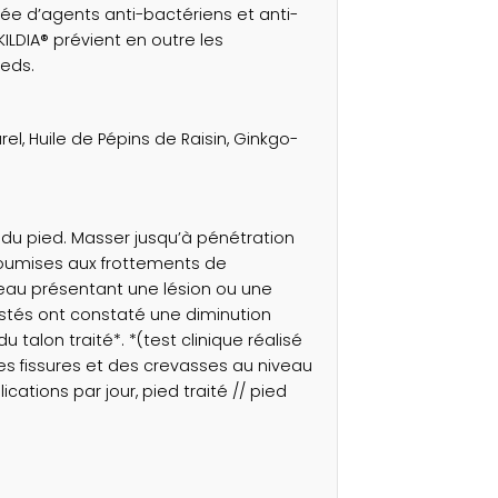
tée d’agents anti-bactériens et anti-
KILDIA® prévient en outre les
ieds.
rel, Huile de Pépins de Raisin, Ginkgo-
e du pied. Masser jusqu’à pénétration
 soumises aux frottements de
peau présentant une lésion ou une
estés ont constaté une diminution
u talon traité*. *(test clinique réalisé
es fissures et des crevasses au niveau
ications par jour, pied traité // pied