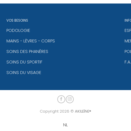
VOS BESOINS
INF
PODOLOGIE
ES
MAINS - LÈVRES - CORPS
MEN
SOINS DES PHANÈRES
PO
SOINS DU SPORTIF
F.A
SOINS DU VISAGE
Copyright 2026 ©
AKILEÏNE®
NL