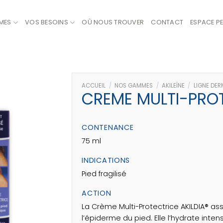
MES
VOS BESOINS
OÙ NOUS TROUVER
CONTACT
ESPACE P
ACCUEIL
/
NOS GAMMES
/
AKILEÏNE
/
LIGNE DER
CREME MULTI-PROT
CONTENANCE
75 ml
INDICATIONS
Pied fragilisé
ACTION
La Crème Multi-Protectrice AKILDIA® a
l’épiderme du pied. Elle l’hydrate inte