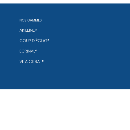
NOS GAMMES
AKILEÏNE®
COUP D'ÉCLAT®
ECRINAL®
VITA CITRAL®