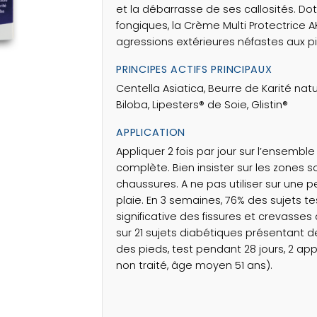
et la débarrasse de ses callosités. Do
fongiques, la Crème Multi Protectrice A
agressions extérieures néfastes aux p
PRINCIPES ACTIFS PRINCIPAUX
Centella Asiatica, Beurre de Karité natu
Biloba, Lipesters® de Soie, Glistin®
APPLICATION
Appliquer 2 fois par jour sur l’ensembl
complète. Bien insister sur les zones
chaussures. A ne pas utiliser sur une 
plaie. En 3 semaines, 76% des sujets t
significative des fissures et crevasses d
sur 21 sujets diabétiques présentant d
des pieds, test pendant 28 jours, 2 appl
non traité, âge moyen 51 ans).