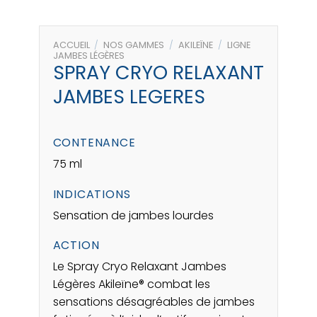
ACCUEIL
/
NOS GAMMES
/
AKILEÏNE
/
LIGNE
JAMBES LÉGÈRES
SPRAY CRYO RELAXANT
JAMBES LEGERES
CONTENANCE
75 ml
INDICATIONS
Sensation de jambes lourdes
ACTION
Le Spray Cryo Relaxant Jambes
Légères Akileïne® combat les
sensations désagréables de jambes