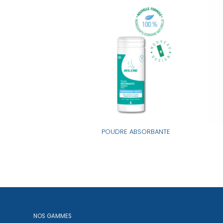
I TRANSPIRANT
POUDRE ABSORBANTE
NOS GAMMES