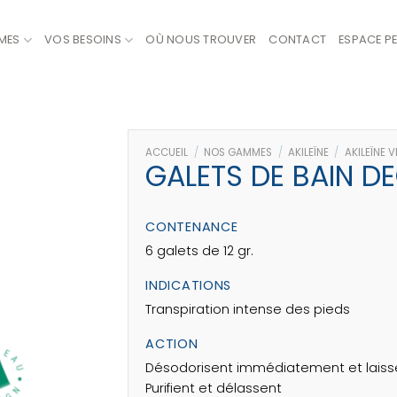
MES
VOS BESOINS
OÙ NOUS TROUVER
CONTACT
ESPACE P
ACCUEIL
/
NOS GAMMES
/
AKILEÏNE
/
AKILEÏNE 
GALETS DE BAIN D
CONTENANCE
6 galets de 12 gr.
INDICATIONS
Transpiration intense des pieds
ACTION
Désodorisent immédiatement et laisse
Purifient et délassent