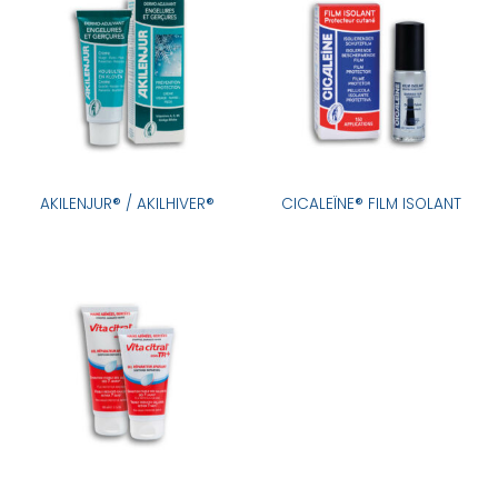
AKILENJUR® / AKILHIVER®
CICALEÏNE® FILM ISOLANT