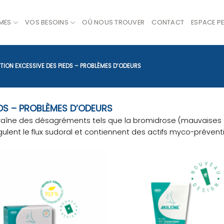
MES
VOS BESOINS
OÙ NOUS TROUVER
CONTACT
ESPACE P
ION EXCESSIVE DES PIEDS – PROBLÈMES D’ODEURS
EDS – PROBLÈMES D’ODEURS
ntraîne des désagréments tels que la bromidrose (mauvaise
gulent le flux sudoral et contiennent des actifs myco-préventi