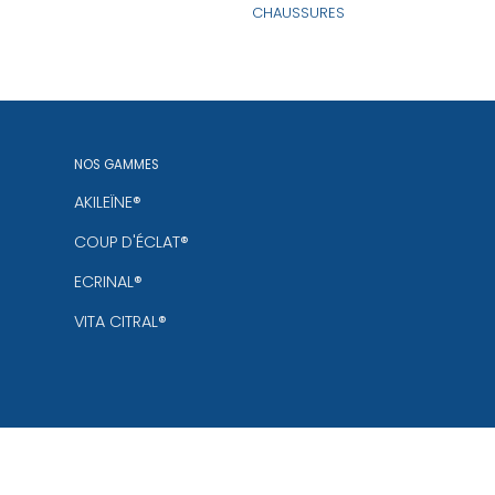
CHAUSSURES
NOS GAMMES
AKILEÏNE®
COUP D'ÉCLAT®
ECRINAL®
VITA CITRAL®