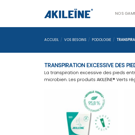
Passer
au
NOS GAM
contenu
ACCUEIL
/
VOS BESOINS
/
PODOLOGIE
/
TRANSPIRAT
TRANSPIRATION EXCESSIVE DES PI
La transpiration excessive des pieds e
microbien. Les produits AKILEÏNE® Verts ré