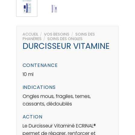
ACCUEIL
/
VOS BESOINS
/
SOINS DES
PHANÈRES
/
SOINS DES ONGLES
DURCISSEUR VITAMINE
CONTENANCE
10 ml
INDICATIONS
Ongles mous, fragiles, ternes,
cassants, dédoublés
ACTION
Le Durcisseur Vitaminé ECRINAL®
permet de réparer, renforcer et