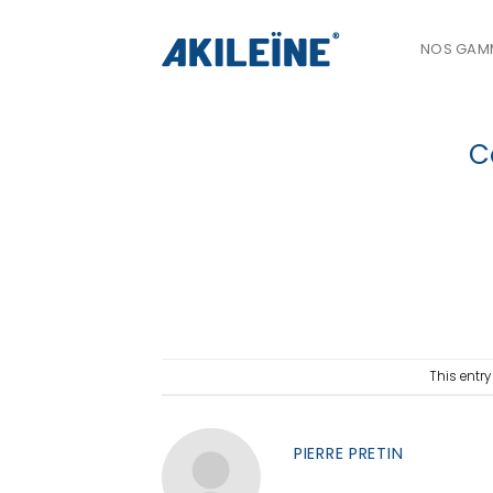
Passer
au
NOS GAM
contenu
C
This entr
PIERRE PRETIN