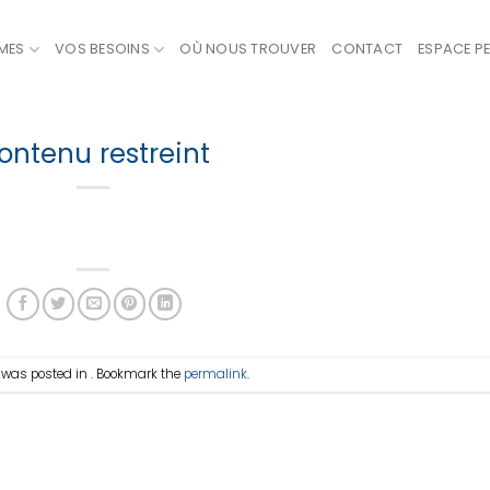
MES
VOS BESOINS
OÙ NOUS TROUVER
CONTACT
ESPACE P
ontenu restreint
y was posted in . Bookmark the
permalink
.