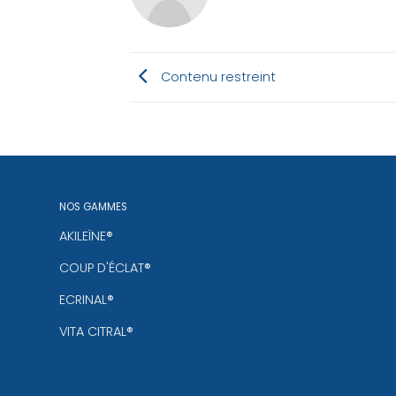
Contenu restreint
NOS GAMMES
AKILEÏNE®
COUP D'ÉCLAT®
ECRINAL®
VITA CITRAL®