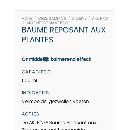
HOME
/
ONZE GAMMA'S
/
AKILEÏNE
/
AKIL PRO
/
AKILEÏNE FORMAAT PRO
BAUME REPOSANT AUX
PLANTES
Onmiddellijk kalmerend effect
CAPACITEIT
500 ml
INDICATIES
Vermoeide, gezwollen voeten
ACTIES
De AKILEÏNE® Baume Apaisant aux
Plantes verzacht vermoeide,