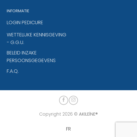
INFORMATIE
LOGIN PEDICURE
WETTELIJKE KENNISGEVING
- G.G.U.
BELEID INZAKE
PERSOONSGEGEVENS
F.A.Q.
Copyright 2026 ©
AKILEÏNE®
FR