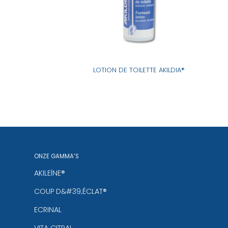
TOILETTE
LOTION DE TOILETTE AKILDIA®
ONZE GAMMA’S
AKILEÏNE®
COUP D&#39;ÉCLAT®
ECRINAL
VITA CITRAL