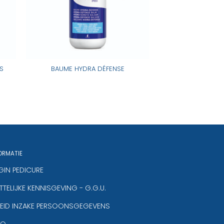
S
BAUME HYDRA DÉFENSE
ORMATIE
GIN PEDICURE
TELIJKE KENNISGEVING - G.G.U.
LEID INZAKE PERSOONSGEGEVENS
.Q.