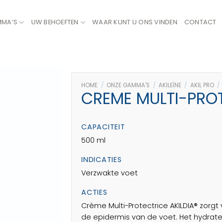
MMA’S
UW BEHOEFTEN
WAAR KUNT U ONS VINDEN
CONTACT
HOME
/
ONZE GAMMA'S
/
AKILEÏNE
/
AKIL PRO
/
CREME MULTI-PROT
CAPACITEIT
500 ml
INDICATIES
Verzwakte voet
ACTIES
Crème Multi-Protectrice AKILDIA® zorg
de epidermis van de voet. Het hydratee