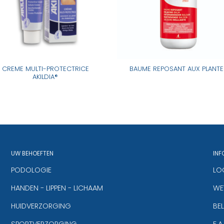
CREME MULTI-PROTECTRICE
BAUME REPOSANT AUX PLANTE
AKILDIA®
UW BEHOEFTEN
INF
PODOLOGIE
LO
HANDEN - LIPPEN - LICHAAM
WET
HUIDVERZORGING
BE
SPORTVERZORGING
F.A