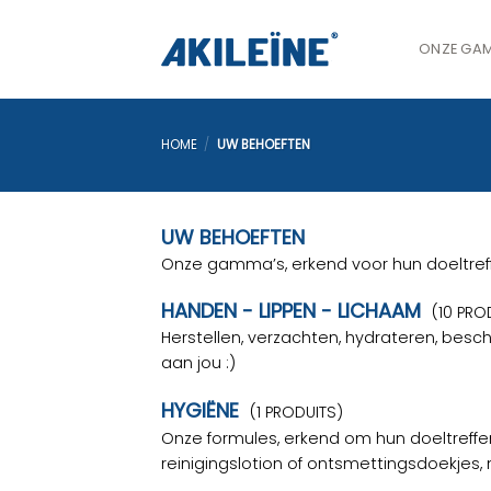
Ga
naar
ONZE GA
inhoud
HOME
/
UW BEHOEFTEN
UW BEHOEFTEN
Onze gamma’s, erkend voor hun doeltreff
HANDEN - LIPPEN - LICHAAM
(10 PRO
Herstellen, verzachten, hydrateren, besc
aan jou :)
HYGIËNE
(1 PRODUITS)
Onze formules, erkend om hun doeltreffen
reinigingslotion of ontsmettingsdoekjes,