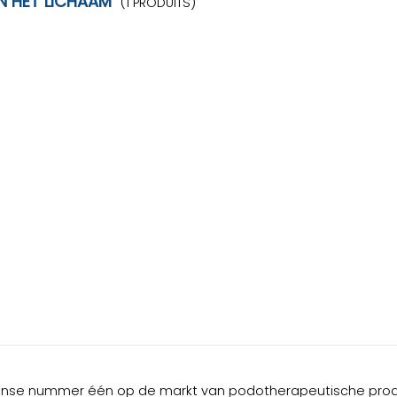
N HET LICHAAM
(1 PRODUITS)
anse nummer één op de markt van podotherapeutische produ