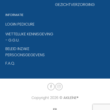
GEZICHTVERZORGING
INFORMATIE
LOGIN PEDICURE
WETTELIJKE KENNISGEVING
- G.G.U.
BELEID INZAKE
PERSOONSGEGEVENS
F.A.Q.
Copyright 2026 ©
AKILEÏNE®
FR