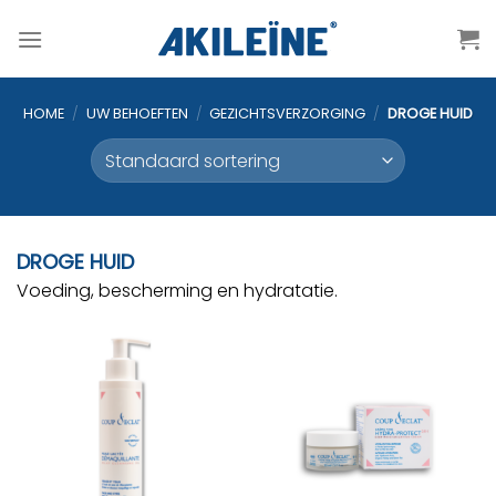
Ga
naar
inhoud
HOME
/
UW BEHOEFTEN
/
GEZICHTSVERZORGING
/
DROGE HUID
DROGE HUID
Voeding, bescherming en hydratatie.