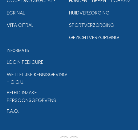
COUP D&#39;ÉCLAT®
HANDEN - LIPPEN - LICHAAM
ECRINAL
HUIDVERZORGING
VITA CITRAL
SPORTVERZORGING
GEZICHTVERZORGING
INFORMATIE
LOGIN PEDICURE
WETTELIJKE KENNISGEVING
- G.G.U.
BELEID INZAKE
PERSOONSGEGEVENS
F.A.Q.