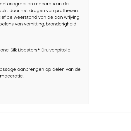
bacteriegroei en maceratie in de
zaakt door het dragen van prothesen.
tief de weerstand van de aan wrijving
elens van verhitting, branderigheid
ne, Silk Lipesters®, Druivenpitolie.
 massage aanbrengen op delen van de
f maceratie.