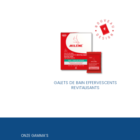
GALETS DE BAIN EFFERVESCENTS
ICHEUR VIVE
REVITALISANTS
ONZE GAMMA’S