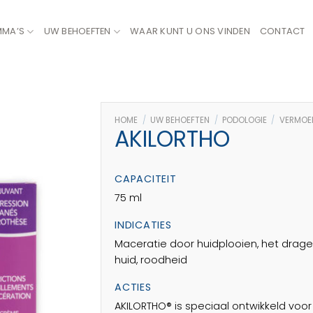
MMA’S
UW BEHOEFTEN
WAAR KUNT U ONS VINDEN
CONTACT
HOME
/
UW BEHOEFTEN
/
PODOLOGIE
/
VERMOEI
AKILORTHO
CAPACITEIT
75 ml
INDICATIES
Maceratie door huidplooien, het drag
huid, roodheid
ACTIES
AKILORTHO® is speciaal ontwikkeld voor 