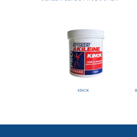
ER® CRÈME
KINOK