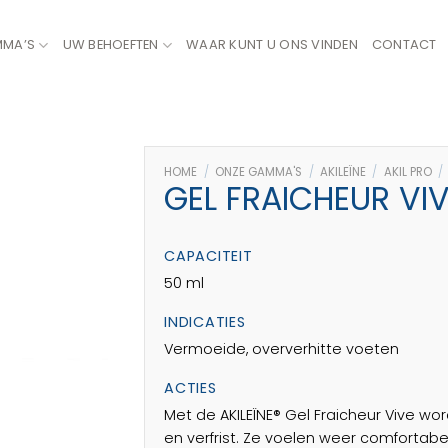
MMA’S
UW BEHOEFTEN
WAAR KUNT U ONS VINDEN
CONTACT
HOME
/
ONZE GAMMA'S
/
AKILEÏNE
/
AKIL PRO
/
GEL FRAICHEUR VI
CAPACITEIT
50 ml
INDICATIES
Vermoeide, oververhitte voeten
ACTIES
Met de AKILEÏNE® Gel Fraicheur Vive w
en verfrist. Ze voelen weer comfortabel