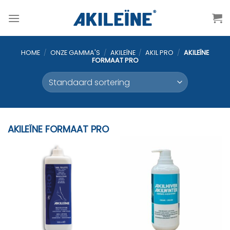
Ga
naar
inhoud
HOME
/
ONZE GAMMA'S
/
AKILEÏNE
/
AKIL PRO
/
AKILEÏNE
FORMAAT PRO
AKILEÏNE FORMAAT PRO