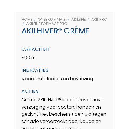
HOME
/
ONZE GAMMA'S
/
AKILEÏNE
/
AKIL PRO
/
AKILEÏNE FORMAAT PRO
AKILHIVER® CRÈME
CAPACITEIT
500 ml
INDICATIES
Voorkomt kloofjes en bevriezing
ACTIES
Crème AKILENJUR® is een preventieve
verzorging voor voeten, handen en
gezicht. Het beschermt de huid tegen
schade veroorzaakt door koude en
vocht, met name door de