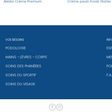
Akildia Crème Premium
Crème pieds froids Starter
VOS BESOINS
INF
PODOLOGIE
ES
MAINS - LÈVRES - CORPS
MEN
SOINS DES PHANÈRES
PO
SOINS DU SPORTIF
F.A
SOINS DU VISAGE