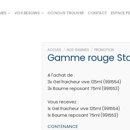
MES
VOS BESOINS
OÙ NOUS TROUVER
CONTACT
ESPACE P
ACCUEIL
/
NOS GAMMES
/
PROMOTION
Gamme rouge Sta
A l'achat de :
3x Gel fraicheur vive 125ml (991554)
3x Baume reposant 75ml (991553)
Vous recevez :
1x Gel fraicheur vive 125ml (991554)
1x Baume reposant 75ml (991553)
CONTENANCE