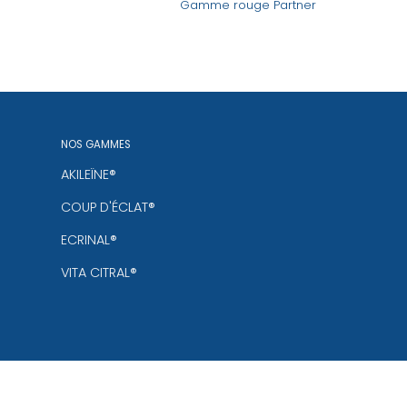
ette Starter
Gamme rouge Partner
NOS GAMMES
AKILEÏNE®
COUP D'ÉCLAT®
ECRINAL®
VITA CITRAL®