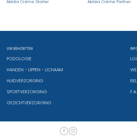
Akildia Crème Starter
Akildia Crème Partner
UW BEHOEFTEN
INF
PODOLOGIE
LO
HANDEN - LIPPEN - LICHAAM
WET
HUIDVERZORGING
BE
SPORTVERZORGING
F.A
GEZICHTVERZORGING