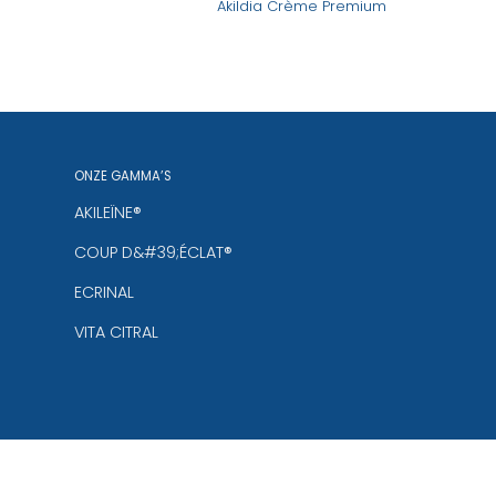
uge Partner
Akildia Crème Premium
ONZE GAMMA’S
AKILEÏNE®
COUP D&#39;ÉCLAT®
ECRINAL
VITA CITRAL