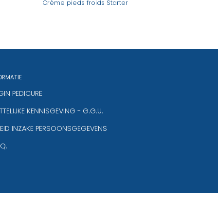
Crème pieds froids Starter
ORMATIE
GIN PEDICURE
TELIJKE KENNISGEVING - G.G.U.
LEID INZAKE PERSOONSGEGEVENS
.Q.