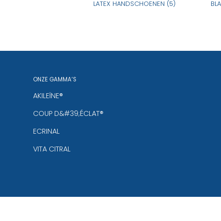
LATEX HANDSCHOENEN (5)
BL
ONZE GAMMA’S
AKILEÏNE®
COUP D&#39;ÉCLAT®
ECRINAL
VITA CITRAL