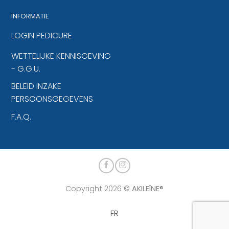
INFORMATIE
LOGIN PEDICURE
WETTELIJKE KENNISGEVING
- G.G.U.
BELEID INZAKE
PERSOONSGEGEVENS
F.A.Q.
Copyright 2026 ©
AKILEÏNE®
FR