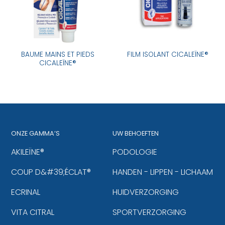
BAUME MAINS ET PIEDS
FILM ISOLANT CICALEÏNE®
CICALEÏNE®
ONZE GAMMA’S
UW BEHOEFTEN
AKILEÏNE®
PODOLOGIE
COUP D&#39;ÉCLAT®
HANDEN - LIPPEN - LICHAAM
ECRINAL
HUIDVERZORGING
VITA CITRAL
SPORTVERZORGING