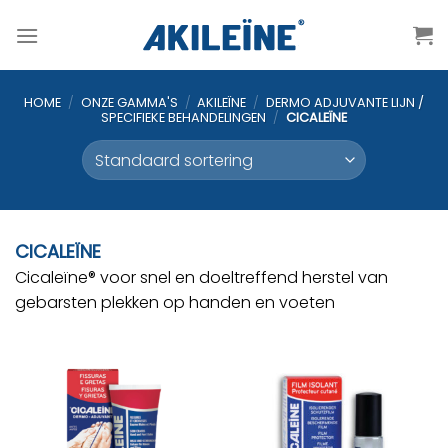
Ga
naar
inhoud
HOME
/
ONZE GAMMA'S
/
AKILEÏNE
/
DERMO ADJUVANTE LIJN /
SPECIFIEKE BEHANDELINGEN
/
CICALEÏNE
CICALEÏNE
Cicaleïne® voor snel en doeltreffend herstel van
gebarsten plekken op handen en voeten