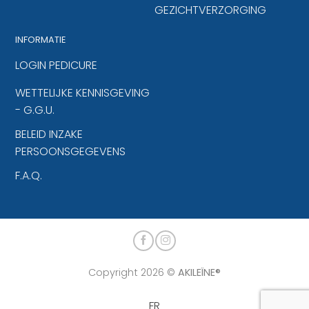
GEZICHTVERZORGING
INFORMATIE
LOGIN PEDICURE
WETTELIJKE KENNISGEVING
- G.G.U.
BELEID INZAKE
PERSOONSGEGEVENS
F.A.Q.
Copyright 2026 ©
AKILEÏNE®
FR