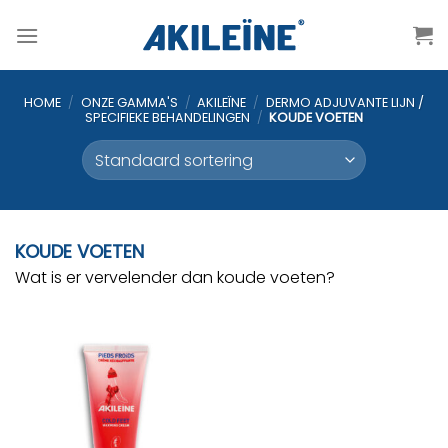
Ga
naar
inhoud
HOME
/
ONZE GAMMA'S
/
AKILEÏNE
/
DERMO ADJUVANTE LIJN /
SPECIFIEKE BEHANDELINGEN
/
KOUDE VOETEN
KOUDE VOETEN
Wat is er vervelender dan koude voeten?