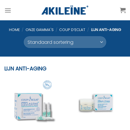
Ga
naar
inhoud
HOME
/
ONZE GAMMA'S
/
COUP D’ECLAT
/
LIJN ANTI-AGING
LIJN ANTI-AGING