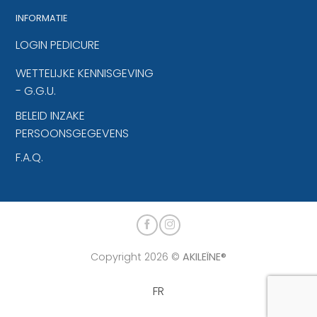
INFORMATIE
LOGIN PEDICURE
WETTELIJKE KENNISGEVING
- G.G.U.
BELEID INZAKE
PERSOONSGEGEVENS
F.A.Q.
Copyright 2026 ©
AKILEÏNE®
FR